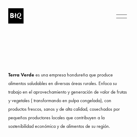
A
b
r
i
r
m
e
n
ú
Terra Verde
 es una empresa hondureña que produce 
alimentos saludables en diversas áreas rurales. Enfoca su 
trabajo en el aprovechamiento y generación de valor de frutas 
y vegetales ( transformando en pulpa congelada), con 
productos frescos, sanos y de alta calidad, cosechados por 
pequeños productores locales que contribuyen a la 
sostenibilidad económica y de alimentos de su región.