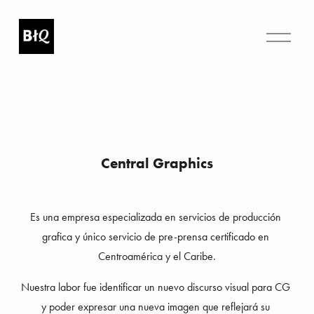
A
b
r
i
r
m
e
n
ú
Central Graphics
Es una empresa especializada en servicios de producción 
grafica y único servicio de pre-prensa certificado en 
Centroamérica y el Caribe.
Nuestra labor fue identificar un nuevo discurso visual para CG 
y poder expresar una nueva imagen que reflejará su 