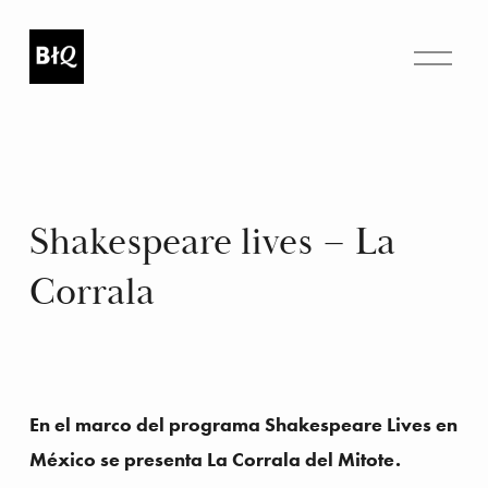
A
b
r
i
r
m
e
n
Shakespeare lives – La 
ú
Corrala
En el marco del programa Shakespeare Lives en 
México se presenta La Corrala del Mitote.