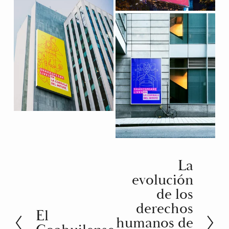
La
S
evolución
i
de los
g
derechos
El
u
A
humanos de